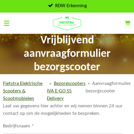
Ga
RDW Erkenning
direct
naar
de
hoofdinhoud
Vrijblijvend
aanvraagformulier
bezorgscooter
Fietstra Elektrische
»
Bezorgscooters
»
Aanvraagformulier
Scooters &
IVA E-GO S5
bezorgscooter
Scootmobielen
Delivery
Laat uw gegevens hier achter en wij nemen binnen 24 uur
contact op om de mogelijkheden te bespreken.
Bedrijfsnaam *