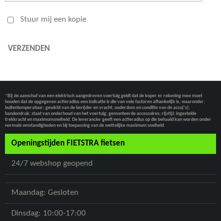
Stuur mij een kopie
VERZENDEN
*Bij de aanschaf van een elektrisch aangedreven voertuig geldt dat de koper er rekening mee moet
houden dat de opgegeven actieradius een indicatie is die van vele factoren afhankelijk is, waaronder:
buitentemperatuur; gewicht van de berijder en vracht; ouderdom en conditie van de accu(‘s);
bandendruk; staat van onderhoud van het voertuig; gemonteerde accessoires; rijstijl; ingestelde
trekkracht en maximumsnelheid. De leverancier geeft een actieradius op die behaald kan worden onder
normale omstandigheden en bij toepassing van de wettelijke maximum snelheid.
Openingstijden FIETSTRA fietsen
24/7 webshop geopend
Maandag: Gesloten
Dinsdag: 10:00-17:00