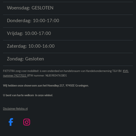
Woensdag: GESLOTEN
Donderdag: 10:00-17:00
Vrijdag: 10:00-17:00
Zaterdag: 10:00-16:00
Zondag: Gesloten
FIETSTRA zorg voor mobiliteit is een onderdeel en handelsnaam van Handelsonderneming T&V BV.
KVK-
nummer 74277022
BTW nummer: NL859834761B01
Wij hebben onze showroom aan het Hoendiep 217, 9745EE Groningen.
U bent van harte welkom in onze winkel.
Disclaimer fietstra.nl
F
I
A
N