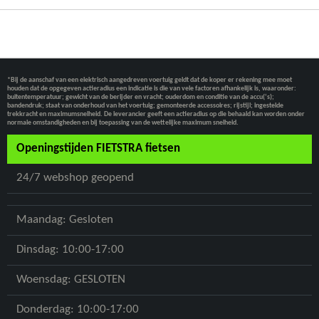
*Bij de aanschaf van een elektrisch aangedreven voertuig geldt dat de koper er rekening mee moet
houden dat de opgegeven actieradius een indicatie is die van vele factoren afhankelijk is, waaronder:
buitentemperatuur; gewicht van de berijder en vracht; ouderdom en conditie van de accu(‘s);
bandendruk; staat van onderhoud van het voertuig; gemonteerde accessoires; rijstijl; ingestelde
trekkracht en maximumsnelheid. De leverancier geeft een actieradius op die behaald kan worden onder
normale omstandigheden en bij toepassing van de wettelijke maximum snelheid.
Openingstijden FIETSTRA fietsen
24/7 webshop geopend
Maandag: Gesloten
Dinsdag: 10:00-17:00
Woensdag: GESLOTEN
Donderdag: 10:00-17:00