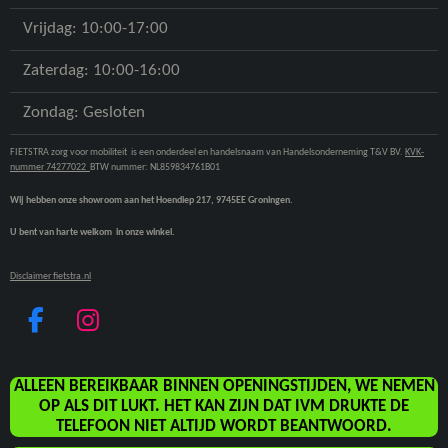
Vrijdag: 10:00-17:00
Zaterdag: 10:00-16:00
Zondag: Gesloten
FIETSTRA zorg voor mobiliteit is een onderdeel en handelsnaam van Handelsonderneming T&V BV.
KVK-
nummer 74277022
BTW nummer: NL859834761B01
Wij hebben onze showroom aan het Hoendiep 217, 9745EE Groningen.
U bent van harte welkom in onze winkel.
Disclaimer fietstra.nl
F
I
A
N
C
S
ALLEEN BEREIKBAAR BINNEN OPENINGSTIJDEN, WE NEMEN
E
T
OP ALS DIT LUKT. HET KAN ZIJN DAT IVM DRUKTE DE
B
A
TELEFOON NIET ALTIJD WORDT BEANTWOORD.