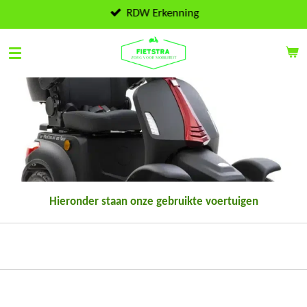
Ga
RDW Erkenning
direct
naar
de
hoofdinhoud
Hieronder staan onze gebruikte voertuigen