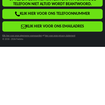
B
A
TELEFOON NIET ALTIJD WORDT BEANTWOORD.
O
G
KLIK HIER VOOR ONS TELEFOONNUMMER
O
R
K
A
M
KLIK HIER VOOR ONS EMAILADRES
Klik hier voor onze algemene voorwaarden
of
hier voor onze privacy statement
© 2018 - 2026 Fietstra