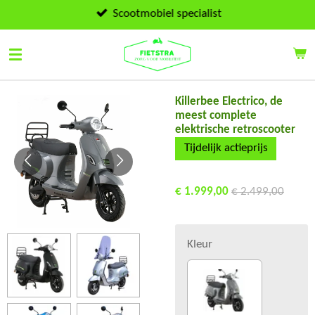
Ga
Scootmobiel specialist
direct
naar
de
hoofdinhoud
Killerbee Electrico, de
meest complete
elektrische retroscooter
Tijdelijk actieprijs
€ 1.999,00
€ 2.499,00
Kleur