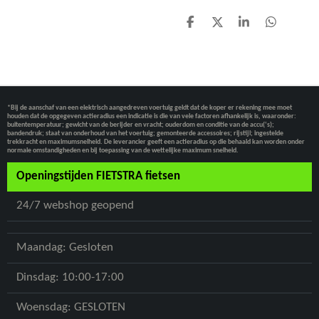
D
D
S
D
E
E
H
E
L
E
A
L
E
L
R
E
N
E
N
*Bij de aanschaf van een elektrisch aangedreven voertuig geldt dat de koper er rekening mee moet
houden dat de opgegeven actieradius een indicatie is die van vele factoren afhankelijk is, waaronder:
buitentemperatuur; gewicht van de berijder en vracht; ouderdom en conditie van de accu(‘s);
bandendruk; staat van onderhoud van het voertuig; gemonteerde accessoires; rijstijl; ingestelde
trekkracht en maximumsnelheid. De leverancier geeft een actieradius op die behaald kan worden onder
normale omstandigheden en bij toepassing van de wettelijke maximum snelheid.
Openingstijden FIETSTRA fietsen
24/7 webshop geopend
Maandag: Gesloten
Dinsdag: 10:00-17:00
Woensdag: GESLOTEN