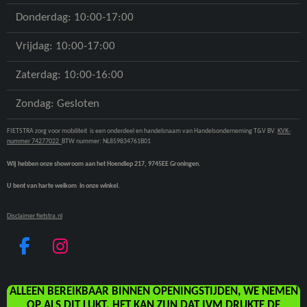
Donderdag: 10:00-17:00
Vrijdag: 10:00-17:00
Zaterdag: 10:00-16:00
Zondag: Gesloten
FIETSTRA zorg voor mobiliteit is een onderdeel en handelsnaam van Handelsonderneming T&V BV.
KVK-
nummer 74277022
BTW nummer: NL859834761B01
Wij hebben onze showroom aan het Hoendiep 217, 9745EE Groningen.
U bent van harte welkom in onze winkel.
Disclaimer fietstra.nl
F
I
A
N
C
S
ALLEEN BEREIKBAAR BINNEN OPENINGSTIJDEN, WE NEMEN
E
T
OP ALS DIT LUKT. HET KAN ZIJN DAT IVM DRUKTE DE