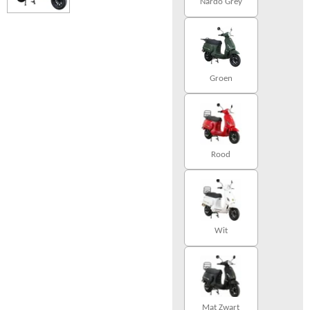
Nardo Grey
Groen
Rood
Wit
Mat Zwart