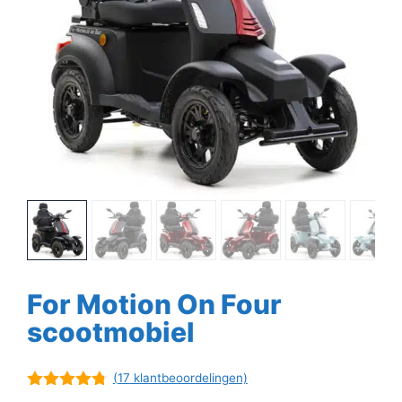
For Motion On Four
scootmobiel
(
17
klantbeoordelingen)
4.71
van 5