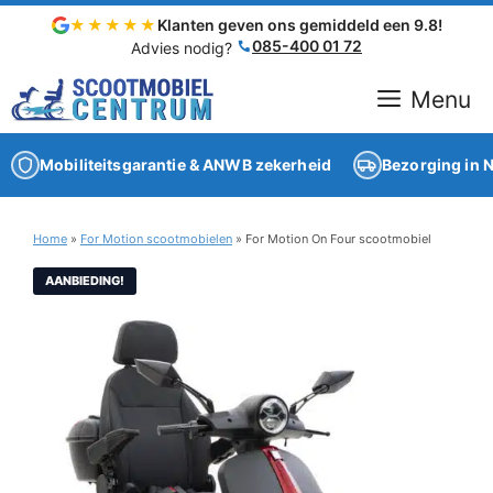
Ga
★★★★★
Klanten geven ons gemiddeld een 9.8!
naar
085-400 01 72
Advies nodig?
de
inhoud
Menu
Mobiliteitsgarantie & ANWB zekerheid
Bezorging in N
Home
»
For Motion scootmobielen
»
For Motion On Four scootmobiel
AANBIEDING!