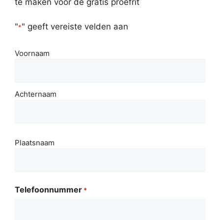
te maken voor de gratis proefrit
"
" geeft vereiste velden aan
*
*
Voornaam
Achternaam
*
Plaatsnaam
Telefoonnummer
*