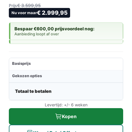
Oorspronkelijke
Huidige
€
3.599,95
prijs
prijs
€
2.999,95
was:
is:
€ 3.599,95.
€ 2.999,95.
€600,00 prijsvoordeel nog:
Levertijd: +/- 6 weken
Kopen