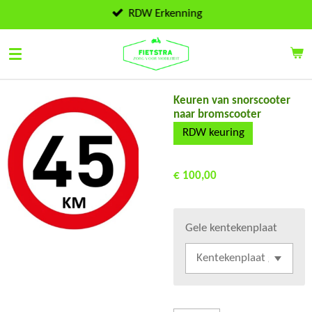
Ga
RDW Erkenning
direct
naar
de
hoofdinhoud
Keuren van snorscooter
naar bromscooter
RDW keuring
€ 100,00
Gele kentekenplaat