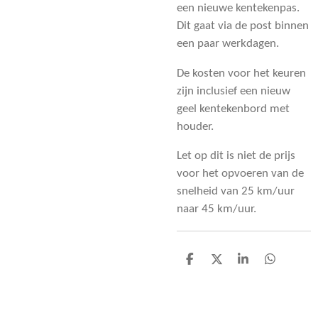
een nieuwe kentekenpas.
Dit gaat via de post binnen
een paar werkdagen.
De kosten voor het keuren
zijn inclusief een nieuw
geel kentekenbord met
houder.
Let op dit is niet de prijs
voor het opvoeren van de
snelheid van 25 km/uur
naar 45 km/uur.
D
D
S
D
E
E
H
E
L
E
A
L
E
L
R
E
N
E
N