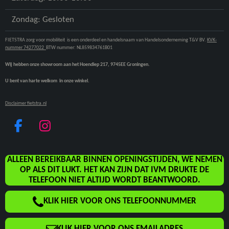
Zondag: Gesloten
FIETSTRA zorg voor mobiliteit is een onderdeel en handelsnaam van Handelsonderneming T&V BV.
KVK-
nummer 74277022
BTW nummer: NL859834761B01
Wij hebben onze showroom aan het Hoendiep 217, 9745EE Groningen.
U bent van harte welkom in onze winkel.
Disclaimer fietstra.nl
F
I
A
N
C
S
ALLEEN BEREIKBAAR BINNEN OPENINGSTIJDEN, WE NEMEN
E
T
OP ALS DIT LUKT. HET KAN ZIJN DAT IVM DRUKTE DE
B
A
TELEFOON NIET ALTIJD WORDT BEANTWOORD.
O
G
KLIK HIER VOOR ONS TELEFOONNUMMER
O
R
K
A