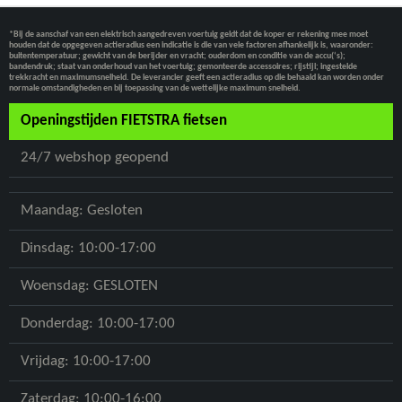
*Bij de aanschaf van een elektrisch aangedreven voertuig geldt dat de koper er rekening mee moet
houden dat de opgegeven actieradius een indicatie is die van vele factoren afhankelijk is, waaronder:
buitentemperatuur; gewicht van de berijder en vracht; ouderdom en conditie van de accu(‘s);
bandendruk; staat van onderhoud van het voertuig; gemonteerde accessoires; rijstijl; ingestelde
trekkracht en maximumsnelheid. De leverancier geeft een actieradius op die behaald kan worden onder
normale omstandigheden en bij toepassing van de wettelijke maximum snelheid.
Openingstijden FIETSTRA fietsen
24/7 webshop geopend
Maandag: Gesloten
Dinsdag: 10:00-17:00
Woensdag: GESLOTEN
Donderdag: 10:00-17:00
Vrijdag: 10:00-17:00
Zaterdag: 10:00-16:00