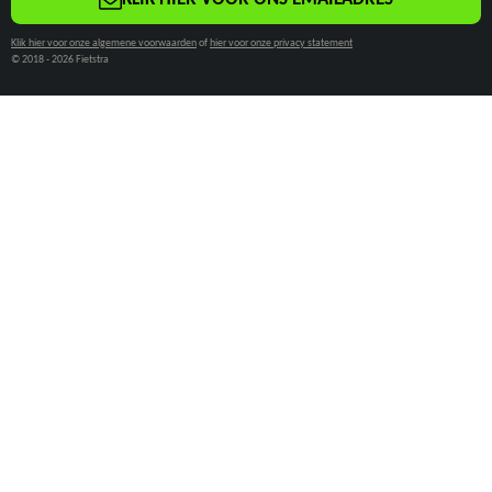
M
KLIK HIER VOOR ONS EMAILADRES
Klik hier voor onze algemene voorwaarden
of
hier voor onze privacy statement
© 2018 - 2026 Fietstra